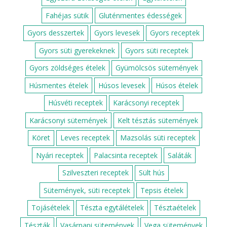
Fahéjas sütik
Gluténmentes édességek
Gyors desszertek
Gyors levesek
Gyors receptek
Gyors süti gyerekeknek
Gyors süti receptek
Gyors zöldséges ételek
Gyümölcsös sütemények
Húsmentes ételek
Húsos levesek
Húsos ételek
Húsvéti receptek
Karácsonyi receptek
Karácsonyi sütemények
Kelt tésztás sütemények
Köret
Leves receptek
Mazsolás süti receptek
Nyári receptek
Palacsinta receptek
Saláták
Szilveszteri receptek
Sült hús
Sütemények, süti receptek
Tepsis ételek
Tojásételek
Tészta egytálételek
Tésztaételek
Tészták
Vasárnapi sütemények
Vega sütemények