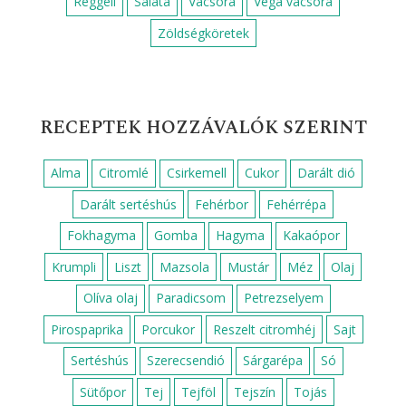
Reggeli
Saláta
Vacsora
Vega vacsora
Zöldségköretek
RECEPTEK HOZZÁVALÓK SZERINT
Alma
Citromlé
Csirkemell
Cukor
Darált dió
Darált sertéshús
Fehérbor
Fehérrépa
Fokhagyma
Gomba
Hagyma
Kakaópor
Krumpli
Liszt
Mazsola
Mustár
Méz
Olaj
Olíva olaj
Paradicsom
Petrezselyem
Pirospaprika
Porcukor
Reszelt citromhéj
Sajt
Sertéshús
Szerecsendió
Sárgarépa
Só
Sütőpor
Tej
Tejföl
Tejszín
Tojás