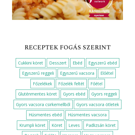
RECEPTEK FOGÁS SZERINT
Cukkini köret
Desszert
Ebéd
Egyszerű ebéd
Egyszerű reggeli
Egyszerű vacsora
Előétel
Főzelékek
Főzelék feltét
Főétel
Gluténmentes köret
Gyors ebéd
Gyors reggeli
Gyors vacsora csirkemellből
Gyors vacsora ötletek
Húsmentes ebéd
Húsmentes vacsora
Krumpli köret
Köret
Leves
Padlizsán köret