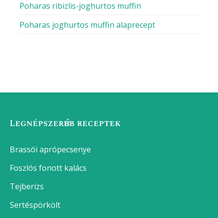
Poharas ribizlis-joghurtos muffin
Poharas joghurtos muffin alaprecept
Legnépszerűbb receptek
Brassói aprópecsenye
Foszlós fonott kalács
Tejberizs
Sertéspörkölt