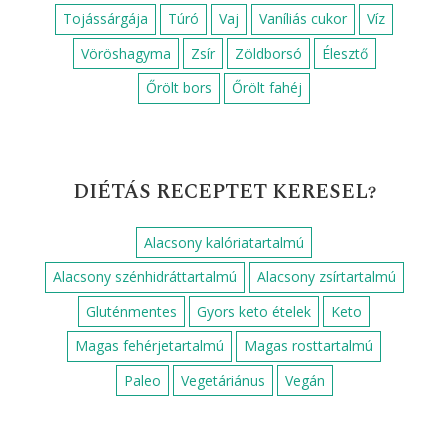
Tojássárgája
Túró
Vaj
Vaníliás cukor
Víz
Vöröshagyma
Zsír
Zöldborsó
Élesztő
Őrölt bors
Őrölt fahéj
DIÉTÁS RECEPTET KERESEL?
Alacsony kalóriatartalmú
Alacsony szénhidráttartalmú
Alacsony zsírtartalmú
Gluténmentes
Gyors keto ételek
Keto
Magas fehérjetartalmú
Magas rosttartalmú
Paleo
Vegetáriánus
Vegán