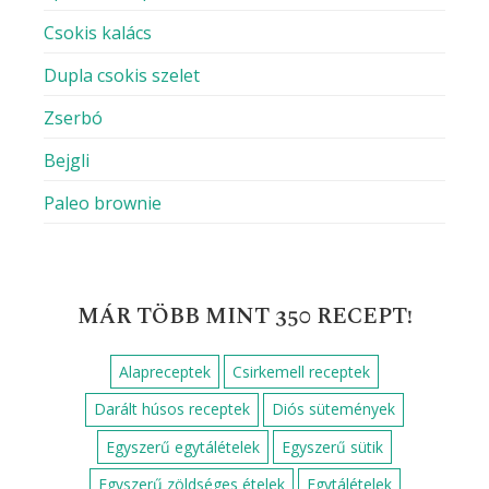
Csokis kalács
Dupla csokis szelet
Zserbó
Bejgli
Paleo brownie
MÁR TÖBB MINT 350 RECEPT!
Alapreceptek
Csirkemell receptek
Darált húsos receptek
Diós sütemények
Egyszerű egytálételek
Egyszerű sütik
Egyszerű zöldséges ételek
Egytálételek