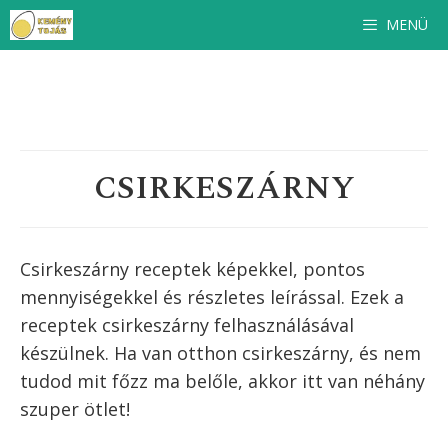
Kilépés
MENÜ
a
tartalomba
CSIRKESZÁRNY
Csirkeszárny receptek képekkel, pontos
mennyiségekkel és részletes leírással. Ezek a
receptek
csirkeszárny
felhasználásával
készülnek. Ha van otthon
csirkeszárny
, és nem
tudod mit főzz ma belőle, akkor itt van néhány
szuper ötlet!