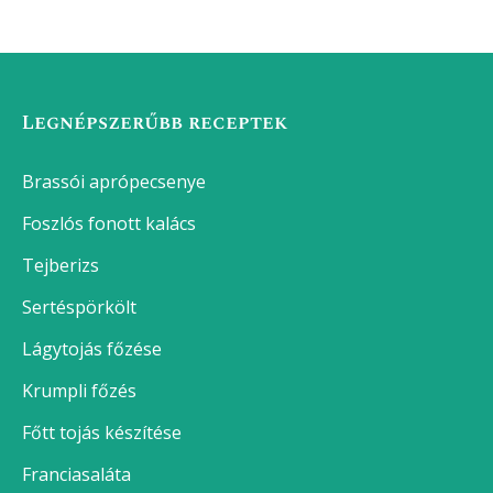
Legnépszerűbb receptek
Brassói aprópecsenye
Foszlós fonott kalács
Tejberizs
Sertéspörkölt
Lágytojás főzése
Krumpli főzés
Főtt tojás készítése
Franciasaláta