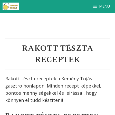
Kilépés
MENÜ
a
tartalomba
RAKOTT TÉSZTA
RECEPTEK
Rakott tészta receptek a Kemény Tojás
gasztro honlapon. Minden recept képekkel,
pontos mennyiségekkel és leírással, hogy
könnyen el tudd készíteni!