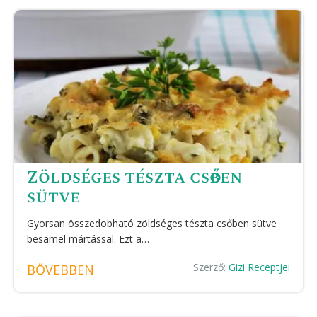
Zöldséges tészta csőben
sütve
Gyorsan összedobható zöldséges tészta csőben sütve
besamel mártással. Ezt a…
Szerző:
Gizi Receptjei
BŐVEBBEN