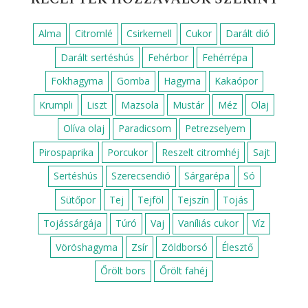
Alma
Citromlé
Csirkemell
Cukor
Darált dió
Darált sertéshús
Fehérbor
Fehérrépa
Fokhagyma
Gomba
Hagyma
Kakaópor
Krumpli
Liszt
Mazsola
Mustár
Méz
Olaj
Olíva olaj
Paradicsom
Petrezselyem
Pirospaprika
Porcukor
Reszelt citromhéj
Sajt
Sertéshús
Szerecsendió
Sárgarépa
Só
Sütőpor
Tej
Tejföl
Tejszín
Tojás
Tojássárgája
Túró
Vaj
Vaníliás cukor
Víz
Vöröshagyma
Zsír
Zöldborsó
Élesztő
Őrölt bors
Őrölt fahéj