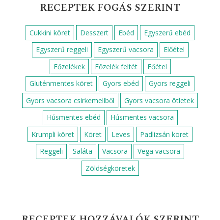
RECEPTEK FOGÁS SZERINT
Cukkini köret
Desszert
Ebéd
Egyszerű ebéd
Egyszerű reggeli
Egyszerű vacsora
Előétel
Főzelékek
Főzelék feltét
Főétel
Gluténmentes köret
Gyors ebéd
Gyors reggeli
Gyors vacsora csirkemellből
Gyors vacsora ötletek
Húsmentes ebéd
Húsmentes vacsora
Krumpli köret
Köret
Leves
Padlizsán köret
Reggeli
Saláta
Vacsora
Vega vacsora
Zöldségköretek
RECEPTEK HOZZÁVALÓK SZERINT