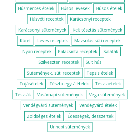
Húsmentes ételek
Húsos levesek
Húsos ételek
Húsvéti receptek
Karácsonyi receptek
Karácsonyi sütemények
Kelt tésztás sütemények
Köret
Leves receptek
Mazsolás süti receptek
Nyári receptek
Palacsinta receptek
Saláták
Szilveszteri receptek
Sült hús
Sütemények, süti receptek
Tepsis ételek
Tojásételek
Tészta egytálételek
Tésztaételek
Tészták
Vasárnapi sütemények
Vega sütemények
Vendégváró sütemények
Vendégváró ételek
Zöldséges ételek
Édességek, desszertek
Ünnepi sütemények